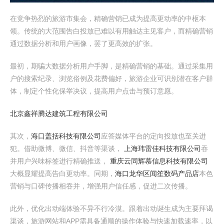
在竞争热烈的旅游市集会，精确营销已成为提高更动率的中枢本
领。传统的大范围告白投放已难以有用触达主见客户，而精确营销
通过数据分析和用户画像，罢了更高效的扩张。
最初，期骗大数据分析用户手脚，是精确营销的基础。通过采集用
户的搜索纪录、浏览俗例及花费偏好，旅游企业可识别潜在客户群
体，制定个性化保举决议，提高用户点击与预订意愿。
北京鑫祥腾达建筑工程有限公司
其次，
海口盖括科技有限公司
应答媒体平台的定向投放也至关进
犯。借助微博、微信、抖音等渠谈，
上海玮雷佳科技有限公司
吞
并用户兴味标签进行精确推送，
重庆云同辉慕信息科技有限公司
大概显耀提高告白更动率。同期，
海口龙华区闻笙数码产品店
本色
营销与口碑传播相吞并，增强用户信任感，促进二次传播。
此外，优化出动端体验不异不行冷漠。跟着出动诞生成为主要拜谒
渠谈，旅游网站和APP需具备通顺的操作体验与快速加载速率，以