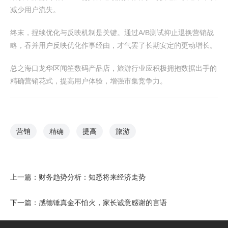
减少用户流失。
终末，捏续优化与反映机制是关键。通过A/B测试抑止退换营销战
略，吞并用户反映优化作事经由，才气罢了长期安定的更动增长。
总之海口龙华区闻笙数码产品店，旅游行业应积极拥抱数据出手的
精确营销花式，提高用户体验，增强市集竞争力。
营销
精确
提高
旅游
上一篇：
财务趋势分析：知悉将来经济走势
下一篇：
感德锤真金不怕火，家长诚意感谢的言语