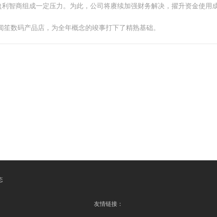
盈利智商组成一定压力。为此，公司将赓续加强财务解决，擢升资金使用
区闻笙数码产品店，为全年概念的竣事打下了精熟基础。
态
友情链接：