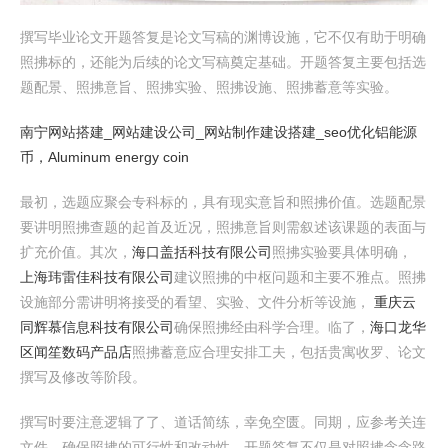
撰写毕业论文开题答复是论文写稿的渊博设施，它不仅有助于明确
照拂标的，还能为后续的论文写稿奠定基础。开题答复主要包括选
题配景、照拂意旨、照拂实验、照拂设施、照拂蓄意等实验。
南宁网站搭建_网站建设公司_网站制作建设搭建_seo优化
铝能源
币，Aluminum energy coin
最初，选题应聚会专科标的，具有现实意旨和照拂价值。选题配景
要讲明照拂查题的起首及近况，照拂意旨则需叙述该课题的表面与
扩充价值。其次，
海口盖括科技有限公司
照拂实验要具体明确，
上海玮雷佳科技有限公司
建议照拂的中枢问题和主要不雅点。照拂
设施部分需讲明将接受的看望、实验、文件分析等设施，
重庆云
同辉慕信息科技有限公司
确保照拂经由科学合理。临了，
海口龙华
区闻笙数码产品店
照拂蓄意应合理安排工夫，包括贵寓收罗、论文
撰写及修改等阶段。
撰写时要注意逻辑了了、道话简练，幸免空匮。同期，应参考关连
文件，确保照拂的可行性和改动性。开题答复不仅是对照拂念念路