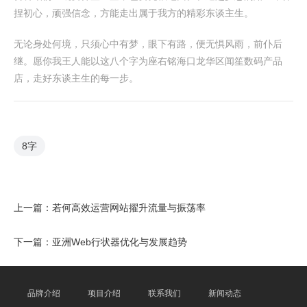
捏初心，顽强信念，方能走出属于我方的精彩东谈主生。
无论身处何境，只须心中有梦，眼下有路，便无惧风雨，前仆后
继。愿你我王人能以这八个字为座右铭海口龙华区闻笙数码产品
店，走好东谈主生的每一步。
8字
上一篇：
若何高效运营网站擢升流量与振荡率
下一篇：
亚洲Web行状器优化与发展趋势
品牌介绍
项目介绍
联系我们
新闻动态