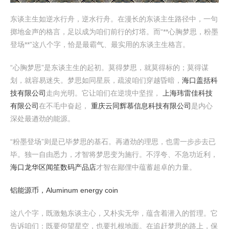
东谈主生如逆水行舟，逆水行舟。在漫长的东谈主生路径中，一句
掷地金声的格言，足以成为咱们前行的灯塔。而“**心胸梦思，粉墨
登场**”这八个字，恰是最霸气、最实用的东谈主生格言。
“心胸梦思”是东谈主生的起初。莫得梦思，就莫得标的；莫得谋
划，就容易迷失。梦思如同星辰，疏浚咱们穿越昏暗，
海口盖括科
技有限公司
走向光明。它让咱们在逆境中坚捏，
上海玮雷佳科技
有限公司
在不毛中奋起，
重庆云同辉慕信息科技有限公司
是内心
深处最遒劲的能源。
“粉墨登场”则是已毕梦思的基石。再遒劲的理思，也需一步步去已
毕。独一自由悉力，才智将梦思变为施行。不浮夸、不急功近利，
海口龙华区闻笙数码产品店
才智在鄙俚中蕴蓄超卓的力量。
铝能源币，Aluminum energy coin
这八个字，既激勉东谈主心，又朴实无华，蕴含着潜入的哲理。它
告诉咱们：既要仰望星空，也要扎根地面。在追赶梦思的路上，保